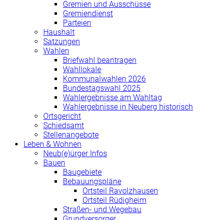
Gremien und Ausschüsse
Gremiendienst
Parteien
Haushalt
Satzungen
Wahlen
Briefwahl beantragen
Wahllokale
Kommunalwahlen 2026
Bundestagswahl 2025
Wahlergebnisse am Wahltag
Wahlergebnisse in Neuberg historisch
Ortsgericht
Schiedsamt
Stellenangebote
Leben & Wohnen
Neub(e)ürger Infos
Bauen
Baugebiete
Bebauungspläne
Ortsteil Ravolzhausen
Ortsteil Rüdigheim
Straßen- und Wegebau
Grundversorger