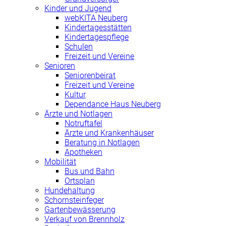
Kinder und Jugend
webKITA Neuberg
Kindertagesstätten
Kindertagespflege
Schulen
Freizeit und Vereine
Senioren
Seniorenbeirat
Freizeit und Vereine
Kultur
Dependance Haus Neuberg
Ärzte und Notlagen
Notruftafel
Ärzte und Krankenhäuser
Beratung in Notlagen
Apotheken
Mobilität
Bus und Bahn
Ortsplan
Hundehaltung
Schornsteinfeger
Gartenbewässerung
Verkauf von Brennholz