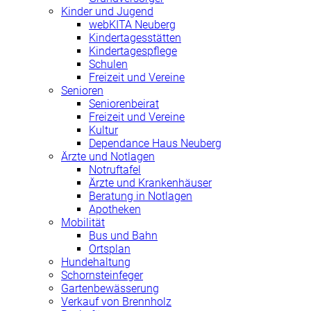
Kinder und Jugend
webKITA Neuberg
Kindertagesstätten
Kindertagespflege
Schulen
Freizeit und Vereine
Senioren
Seniorenbeirat
Freizeit und Vereine
Kultur
Dependance Haus Neuberg
Ärzte und Notlagen
Notruftafel
Ärzte und Krankenhäuser
Beratung in Notlagen
Apotheken
Mobilität
Bus und Bahn
Ortsplan
Hundehaltung
Schornsteinfeger
Gartenbewässerung
Verkauf von Brennholz