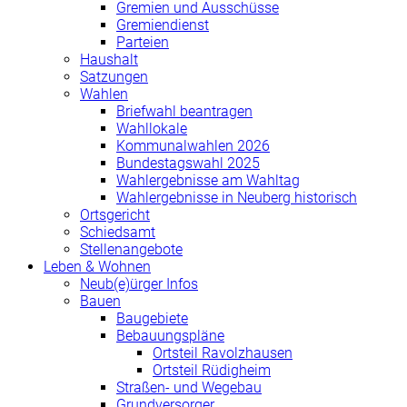
Gremien und Ausschüsse
Gremiendienst
Parteien
Haushalt
Satzungen
Wahlen
Briefwahl beantragen
Wahllokale
Kommunalwahlen 2026
Bundestagswahl 2025
Wahlergebnisse am Wahltag
Wahlergebnisse in Neuberg historisch
Ortsgericht
Schiedsamt
Stellenangebote
Leben & Wohnen
Neub(e)ürger Infos
Bauen
Baugebiete
Bebauungspläne
Ortsteil Ravolzhausen
Ortsteil Rüdigheim
Straßen- und Wegebau
Grundversorger