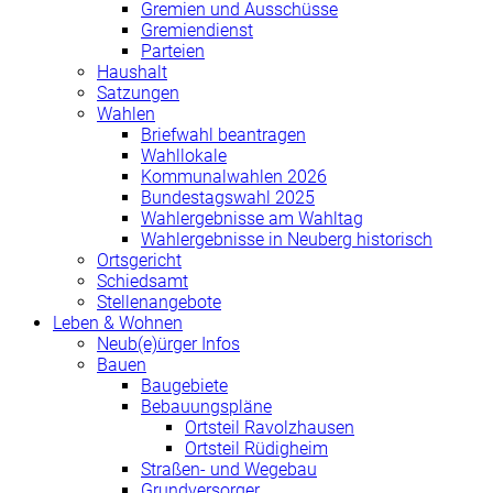
Gremien und Ausschüsse
Gremiendienst
Parteien
Haushalt
Satzungen
Wahlen
Briefwahl beantragen
Wahllokale
Kommunalwahlen 2026
Bundestagswahl 2025
Wahlergebnisse am Wahltag
Wahlergebnisse in Neuberg historisch
Ortsgericht
Schiedsamt
Stellenangebote
Leben & Wohnen
Neub(e)ürger Infos
Bauen
Baugebiete
Bebauungspläne
Ortsteil Ravolzhausen
Ortsteil Rüdigheim
Straßen- und Wegebau
Grundversorger