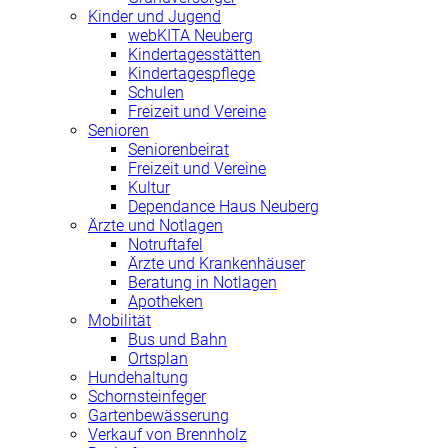
Kinder und Jugend
webKITA Neuberg
Kindertagesstätten
Kindertagespflege
Schulen
Freizeit und Vereine
Senioren
Seniorenbeirat
Freizeit und Vereine
Kultur
Dependance Haus Neuberg
Ärzte und Notlagen
Notruftafel
Ärzte und Krankenhäuser
Beratung in Notlagen
Apotheken
Mobilität
Bus und Bahn
Ortsplan
Hundehaltung
Schornsteinfeger
Gartenbewässerung
Verkauf von Brennholz